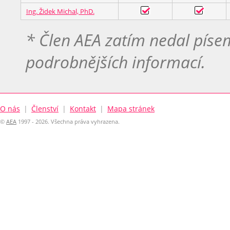
Ing. Židek Michal, PhD.
* Člen AEA zatím nedal pís
podrobnějších informací.
O nás
|
Členství
|
Kontakt
|
Mapa stránek
©
AEA
1997 - 2026. Všechna práva vyhrazena.