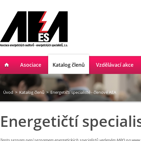
Asociace
Katalog členů
Vzdělávací akce
Úvod
>
Katalog členů
>
Energetičtí specialisté - členové AEA
Energetičtí speciali
Tento seznam není seznamem energetických specialistů vedeném MPO na
www.