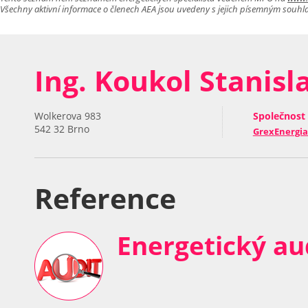
Všechny aktivní informace o členech AEA jsou uvedeny s jejich písemným souhl
Ing. Koukol Stanisl
Společnost
Wolkerova 983
542 32 Brno
GrexEnergia 
Reference
Energetický au