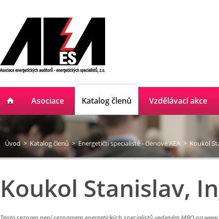
Asociace
Katalog členů
Vzdělávací akce
Úvod
>
Katalog členů
>
Energetičtí specialisté - členové AEA
>
Koukol Sta
Koukol Stanislav, In
Tento seznam není seznamem energetických specialistů vedeném MPO na
www.