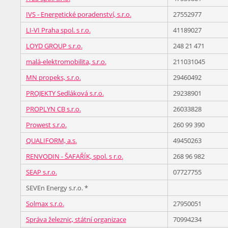
IVS - Energetické poradenství, s.r.o.
27552977
LI-VI Praha spol. s r.o.
41189027
LOYD GROUP s.r.o.
248 21 471
malá-elektromobilita, s.r.o.
211031045
MN propeks, s.r.o.
29460492
PROJEKTY Sedláková s.r.o.
29238901
PROPLYN CB s.r.o.
26033828
Prowest s.r.o.
260 99 390
QUALIFORM, a.s.
49450263
RENVODIN - ŠAFAŘÍK, spol. s r.o.
268 96 982
SEAP s.r.o.
07727755
SEVEn Energy s.r.o. *
Solmax s.r.o.
27950051
Správa železnic, státní organizace
70994234