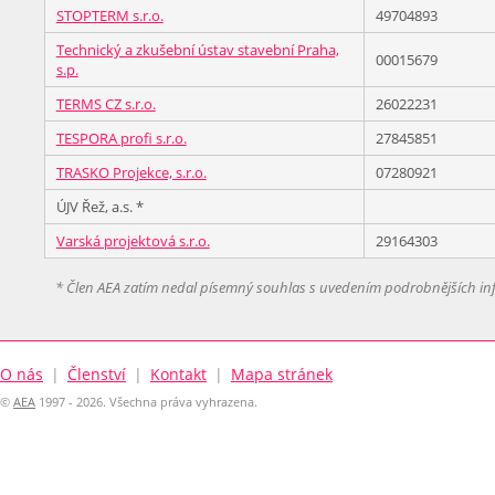
STOPTERM s.r.o.
49704893
Technický a zkušební ústav stavební Praha,
00015679
s.p.
TERMS CZ s.r.o.
26022231
TESPORA profi s.r.o.
27845851
TRASKO Projekce, s.r.o.
07280921
ÚJV Řež, a.s. *
Varská projektová s.r.o.
29164303
* Člen AEA zatím nedal písemný souhlas s uvedením podrobnějších in
O nás
|
Členství
|
Kontakt
|
Mapa stránek
©
AEA
1997 - 2026. Všechna práva vyhrazena.