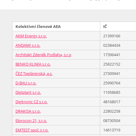
Kolektivní členové AEA
IČ
AKM Energy s.r.o.
21399166
ANDAMI s.r.o.
02384434
Architekt Zdeněk Podlaha, s.r.o
17396441
BENKO KLIMA s.r.o.
25822152
ČEZ Teplárenská, a.s.
27309941
D-BAU s.r.o.
25990764
Digiplant s.r.o.
11958685
Digitronic CZ s.r.o.
48168017
DRAKISA s.r.o.
22802258
Elprocon 21, s.r.o.
08730504
EMTEST spol. s r.o.
14613719