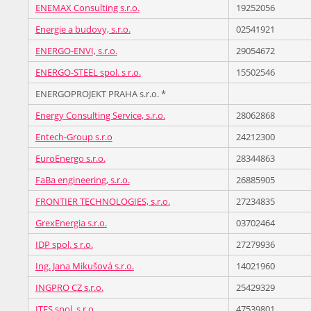
ENEMAX Consulting s.r.o.
19252056
Energie a budovy, s.r.o.
02541921
ENERGO-ENVI, s.r.o.
29054672
ENERGO-STEEL spol. s r.o.
15502546
ENERGOPROJEKT PRAHA s.r.o. *
Energy Consulting Service, s.r.o.
28062868
Entech-Group s.r.o
24212300
EuroEnergo s.r.o.
28344863
FaBa engineering, s.r.o.
26885905
FRONTIER TECHNOLOGIES, s.r.o.
27234835
GrexEnergia s.r.o.
03702464
IDP spol. s r.o.
27279936
Ing. Jana Mikušová s.r.o.
14021960
INGPRO CZ s.r.o.
25429329
ITES spol. s.r.o.
47539801