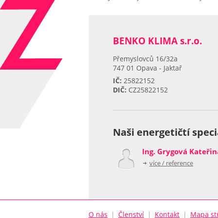
BENKO KLIMA s.r.o.
Přemyslovců 16/32a
747 01 Opava - Jaktař
IČ:
25822152
DIČ:
CZ25822152
Naši energetičtí speci
Ing. Grygová Kateřin
více / reference
O nás
|
Členství
|
Kontakt
|
Mapa st