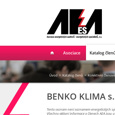
Asociace
Katalog člen
Úvod
>
Katalog členů
>
Kolektivní členov
BENKO KLIMA s.r
Tento seznam není seznamem energetických s
Všechny aktivní informace o členech AEA jsou 