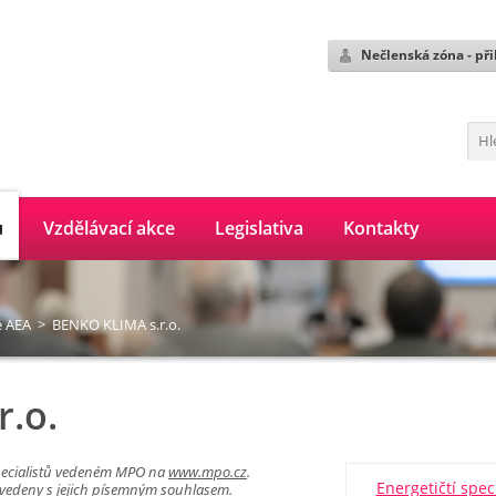
Nečlenská zóna - při
ů
Vzdělávací akce
Legislativa
Kontakty
é AEA
>
BENKO KLIMA s.r.o.
.o.
pecialistů vedeném MPO na
www.mpo.cz
.
Energetičtí spec
uvedeny s jejich písemným souhlasem.