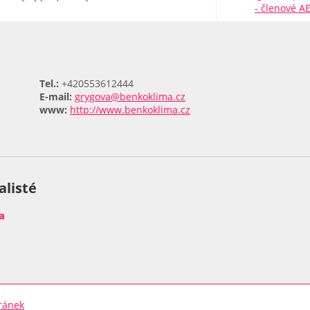
- členové A
Tel.:
+420553612444
E-mail:
grygova@benkoklima.cz
www:
http://www.benkoklima.cz
alisté
a
ránek