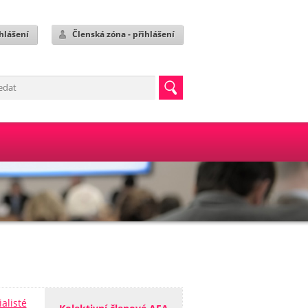
hlášení
Členská zóna - přihlášení
ialisté