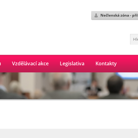
Nečlenská zóna - při
ů
Vzdělávací akce
Legislativa
Kontakty