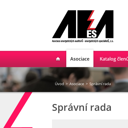
Asociace
Katalog člen
Úvod
>
Asociace
>
Správní rada
Správní rada