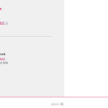
e
ání
ánek
a.cz
22 956
Aitom