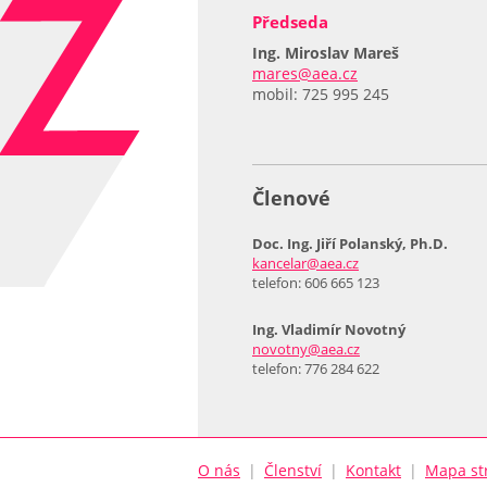
Předseda
Ing. Miroslav Mareš
mares@aea.cz
mobil: 725 995 245
Členové
Doc. Ing. Jiří Polanský, Ph.D.
kancelar@aea.cz
telefon: 606 665 123
Ing. Vladimír Novotný
novotny@aea.cz
telefon: 776 284 622
O nás
|
Členství
|
Kontakt
|
Mapa st