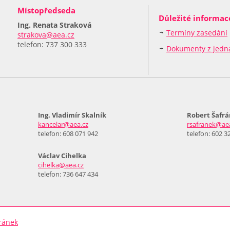
Místopředseda
Důležité informac
Ing. Renata Straková
Termíny zasedání
strakova@aea.cz
telefon: 737 300 333
Dokumenty z jedn
Ing. Vladimír Skalník
Robert Šafr
kancelar@aea.cz
rsafranek@ae
telefon: 608 071 942
telefon: 602 3
Václav Cihelka
cihelka@aea.cz
telefon: 736 647 434
ránek