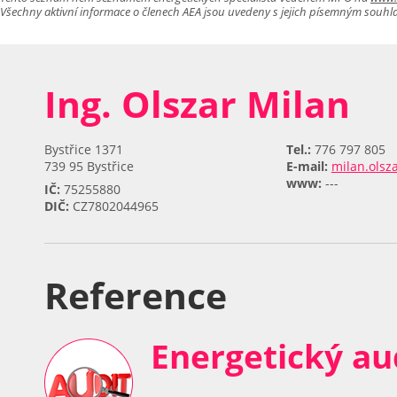
Všechny aktivní informace o členech AEA jsou uvedeny s jejich písemným souhl
Ing. Olszar Milan
Bystřice 1371
Tel.:
776 797 805
739 95 Bystřice
E-mail:
milan.ols
www:
---
IČ:
75255880
DIČ:
CZ7802044965
Reference
Energetický au