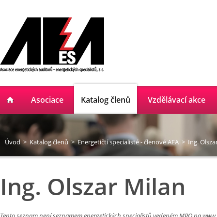
Asociace
Katalog členů
Vzdělávací akce
Úvod
>
Katalog členů
>
Energetičtí specialisté - členové AEA
>
Ing. Olsza
Ing. Olszar Milan
Tento seznam není seznamem energetických specialistů vedeném MPO na
www.