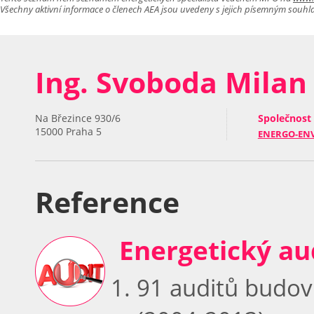
Všechny aktivní informace o členech AEA jsou uvedeny s jejich písemným souhl
Ing. Svoboda Milan
Společnost
Na Březince 930/6
15000 Praha 5
ENERGO-ENVI,
Reference
Energetický au
91 auditů budov 