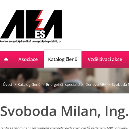
Asociace
Katalog členů
Vzdělávací akce
Úvod
>
Katalog členů
>
Energetičtí specialisté - členové AEA
>
Svoboda M
Svoboda Milan, Ing.
Tento seznam není seznamem energetických specialistů vedeném MPO na
www.