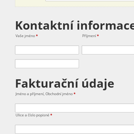
Kontaktní informac
Vaše jméno
*
Příjmení
*
Fakturační údaje
Jméno a příjmení, Obchodní jméno
*
Ulice a číslo popisné
*