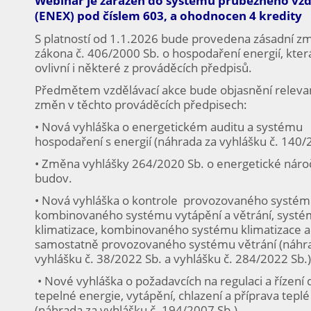
Webinář je zařazen do systému průběžného vzd
(ENEX) pod číslem 603, a ohodnocen 4 kredity
S platností od 1.1.2026 bude provedena zásadní z
zákona č. 406/2000 Sb. o hospodaření energií, kte
ovlivní i některé z prováděcích předpisů.
Předmětem vzdělávací akce bude objasnění releva
změn v těchto prováděcích předpisech:
• Nová vyhláška o energetickém auditu a systému
hospodaření s energií (náhrada za vyhlášku č. 140/
• Změna vyhlášky 264/2020 Sb. o energetické náro
budov.
• Nová vyhláška o kontrole provozovaného systém
kombinovaného systému vytápění a větrání, syst
klimatizace, kombinovaného systému klimatizace a 
samostatně provozovaného systému větrání (náhr
vyhlášku č. 38/2022 Sb. a vyhlášku č. 284/2022 Sb.)
• Nové vyhláška o požadavcích na regulaci a řízení
tepelné energie, vytápění, chlazení a příprava tepl
(náhrada za vyhlášku č. 194/2007 Sb.).