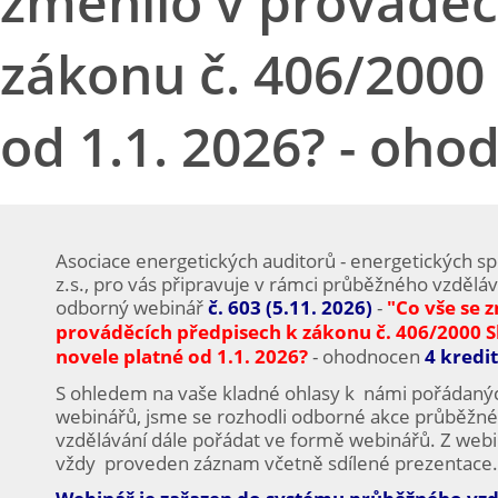
změnilo v prováděc
zákonu č. 406/2000 
od 1.1. 2026? - oho
Asociace energetických auditorů - energetických spe
z.s., pro vás připravuje v rámci průběžného vzděláv
odborný webinář
č. 603 (5.11. 2026)
-
"Co vše se 
prováděcích předpisech k zákonu č. 406/2000 S
novele platné od 1.1. 2026?
- ohodnocen
4 kredit
S ohledem na vaše kladné ohlasy k námi pořádaný
webinářů, jsme se rozhodli odborné akce průběžn
vzdělávání dále pořádat ve formě webinářů. Z webi
vždy proveden záznam včetně sdílené prezentace.