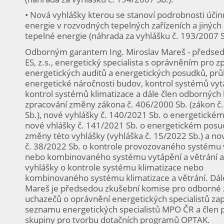
• Nová vyhlášky kterou se stanoví podrobnosti účinn
energie v rozvodných tepelných zařízeních a jinýc
tepelné energie (náhrada za vyhlášku č. 193/2007 S
Odborným garantem Ing. Miroslav Mareš - předsed
ES, z.s., energetický specialista s oprávněním pro z
energetických auditů a energetických posudků, pr
energetické náročnosti budov, kontrol systémů vyt
kontrol systémů klimatizace a dále člen odborných
zpracování změny zákona č. 406/2000 Sb. (zákon č
Sb.), nové vyhlášky č. 140/2021 Sb. o energetickém
nové vhlášky č. 141/2021 Sb. o energetickém posu
změny této vyhlášky (vyhláška č. 15/2022 Sb.) a no
č. 38/2022 Sb. o kontrole provozovaného systému 
nebo kombinovaného systému vytápění a větrání 
vyhlášky o kontrole systému klimatizace nebo
kombinovaného systému klimatizace a větrání. Dále
Mareš je předsedou zkušební komise pro odborné
uchazečů o oprávnění energetických specialistů za
seznamu energetických specialistů MPO ČR a člen 
skupiny pro tvorbu dotačních programů OPTAK.