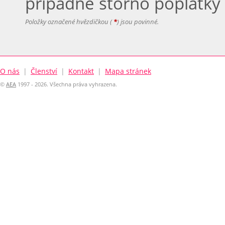
případné storno poplatky 
Položky označené hvězdičkou (
*
) jsou povinné.
O nás
|
Členství
|
Kontakt
|
Mapa stránek
©
AEA
1997 - 2026. Všechna práva vyhrazena.