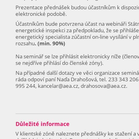
Prezentace přednášek budou účastníkům k dispozic
elektronické podobě.
Účastníkům bude potvrzena účast na webináři Státn
energetické inspekci za předpokladu, že se přihláš
energetický specialista zúčastní on-line vysílání v p
rozsahu
. (min. 90%)
Na seminář se lze přihlásit elektronicky níže (člen
se nejdříve přihlásí do členské zóny).
Na případné další dotazy ve věci organizace semin
ráda odpoví paní Naďa Drahošová, tel. 233 343 20
995 244, kancelar@aea.cz, drahosova@aea.cz.
Důležité informace
V klientské zóně naleznete přednášky ke stažení a