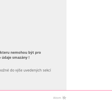
rakteru nemohou být pro
 údaje smazány !
možné do výše uvedených sekcí
Aitom