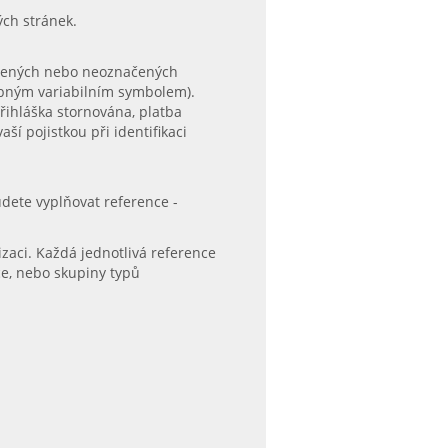
ých stránek.
načených nebo neoznačených
hybným variabilním symbolem).
přihláška stornována, platba
ší pojistkou při identifikaci
budete vyplňovat reference -
zaci. Každá jednotlivá reference
ce, nebo skupiny typů