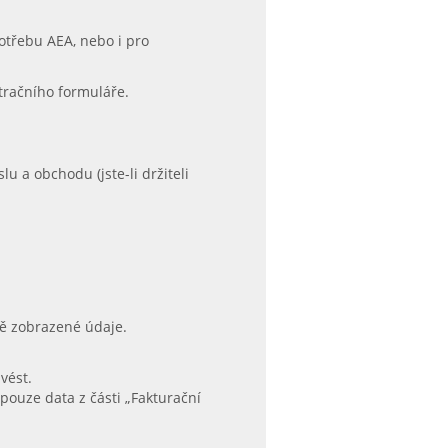
potřebu AEA, nebo i pro
stračního formuláře.
 a obchodu (jste-li držiteli
vě zobrazené údaje.
vést.
 pouze data z části „Fakturační