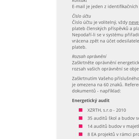
Kontakt
E-mail je jeden z identifikačníc
Číslo účtu
Číslo účtu je volitelný, vždy
neve
plateb členských příspěvků a pl
Nepodaří-li se v systému přiřadi
vrácena zpět na účet odesilatele
plateb.
Rozsah oprávnění
Zaškrtněte oprávnění energetické
rozsah vašich oprávnění se obje
Zaškrtnutím Vašeho příslušného 
je omezena na 60 znaků. Referen
dokumentů - například:
Energetický audit
XZRTH, s.r.o - 2010
35 auditů škol a budov s
14 auditů budov v majet
8 EA projektů v rámci p