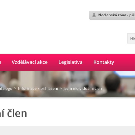
Nečlenská zóna - při
ů
Vzdělávací akce
Legislativa
Kontakty
atalogu
>
Informace k přihlášení
>
Jsem individuální člen
í člen