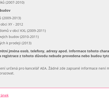
ků (2007-2010)
 budov
 (2009-2013)
obci XY - 2012
domů v obcí KXL (2009-2011)
ových budov (2010-2011)
ch k prodeji (2013)
rétní jména osob, telefony, adresy apod. Informace tohoto cha
 registrace z tohoto důvodu nebude provedena nebo budou tyto
ení určená pro kancelář AEA. Žádné zde zapsané informace není 
obrazovat.
ránek