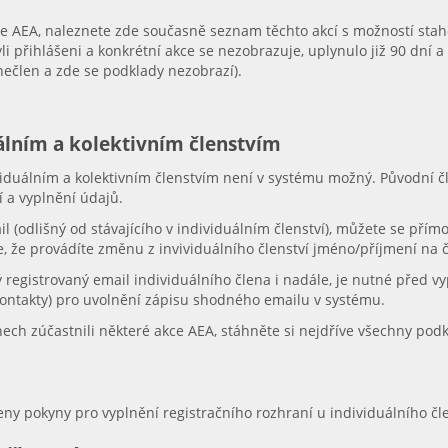
kce AEA, naleznete zde současně seznam těchto akcí s možností sta
yli přihlášeni a konkrétní akce se nezobrazuje, uplynulo již 90 dní
 nečlen a zde se podklady nezobrazí).
álním a kolektivním členstvím
duálním a kolektivním členstvím není v systému možný. Původní čl
í a vyplnění údajů.
il (odlišný od stávajícího v individuálním členství), můžete se přímo
, že provádíte změnu z invividuálního členství jméno/příjmení na čl
registrovaný email individuálního člena i nadále, je nutné před v
Kontakty) pro uvolnění zápisu shodného emailu v systému.
dnech zúčastnili některé akce AEA, stáhněte si nejdříve všechny podk
eny pokyny pro vyplnění registračního rozhraní u individuálního čl