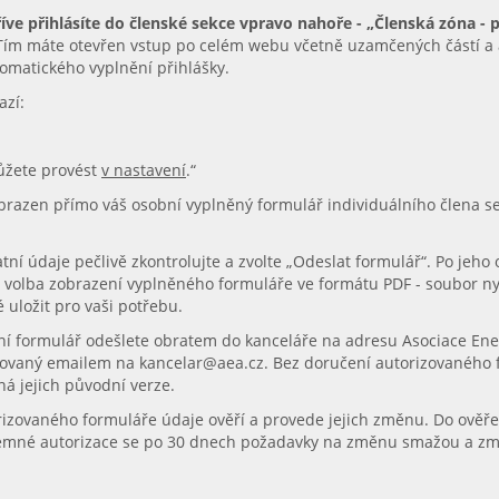
íve přihlásíte do členské sekce vpravo nahoře - „Členská zóna - p
 Tím máte otevřen vstup po celém webu včetně uzamčených částí a 
tomatického vyplnění přihlášky.
azí:
ůžete provést
v nastavení
.“
razen přímo váš osobní vyplněný formulář individuálního člena se 
ní údaje pečlivě zkontrolujte a zvolte „Odeslat formulář“. Po jeho
volba zobrazení vyplněného formuláře ve formátu PDF - soubor nyní
 uložit pro vaši potřebu.
ní formulář odešlete obratem do kanceláře na adresu Asociace Ene
novaný emailem na kancelar@aea.cz. Bez doručení autorizovaného
ná jejich původní verze.
izovaného formuláře údaje ověří a provede jejich změnu. Do ověře
semné autorizace se po 30 dnech požadavky na změnu smažou a změ