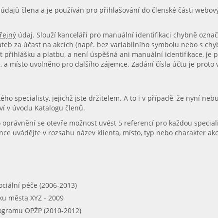
h údajů člena a je používán pro přihlašování do členské části webov
řejný
údaj. Slouží kanceláři pro manuální identifikaci chybně oz
ateb za účast na akcích (např. bez variabilního symbolu nebo s c
t přihlášku a platbu, a není úspěšná ani manuální identifikace, je 
, a místo uvolněno pro dalšího zájemce. Zadání čísla účtu je proto va
ho specialisty, jejichž jste držitelem. A to i v případě, že nyní ne
ví v úvodu Katalogu členů.
oprávnění se otevře možnost uvést 5 referencí pro každou speciali
ce uvádějte v rozsahu název klienta, místo, typ nebo charakter ak
ociální péče (2006-2013)
ku města XYZ - 2009
rogramu OPŽP (2010-2012)