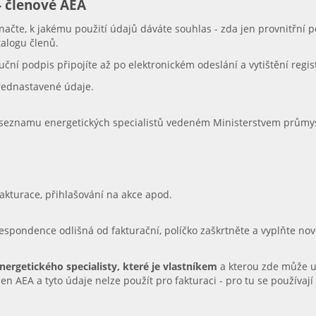
 - členové AEA
načte, k jakému použití údajů dáváte souhlas - zda jen provnitřní 
talogu členů.
ční podpis připojíte až po elektronickém odeslání a vytištění regi
přednastavené údaje.
v seznamu energetických specialistů vedeném Ministerstvem průmyslu
fakturace, přihlašování na akce apod.
respondence odlišná od fakturační, políčko zaškrtněte a vyplňte no
nergetického specialisty, které je vlastníkem
a kterou zde může u
len AEA a tyto údaje nelze použít pro fakturaci - pro tu se používají