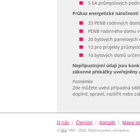
5 EA průmyslových podni
Průkaz energetické náročnosti
33 PENB rodinných domů
PENB rodinného domu v 
20 bytových panelových 
12 pro projekty průmysl
10 bytových domů určený
Nepřípustnými údaji jsou konk
zákonné překážky uveřejněny a
Poznámka
Zde můžete uvést případná sděl
doplnit, opravit, rozšířit nebo z
O nás
|
Členství
|
Kontakt
|
Mapa st
©
AEA
1997 - 2026. Všechna práva vyhrazena.