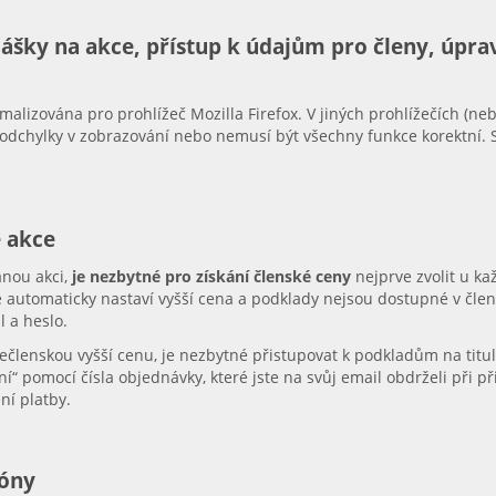
hlášky na akce, přístup k údajům pro členy, úprav
malizována pro prohlížeč Mozilla Firefox. V jiných prohlížečích (n
 odchylky v zobrazování nebo nemusí být všechny funkce korektní.
é akce
anou akci,
je nezbytné pro získání členské ceny
nejprve zvolit u ka
e automaticky nastaví vyšší cena a podklady nejsou dostupné v člens
l a heslo.
 nečlenskou vyšší cenu, je nezbytné přistupovat k podkladům na tit
í“ pomocí čísla objednávky, které jste na svůj email obdrželi při při
ní platby.
zóny