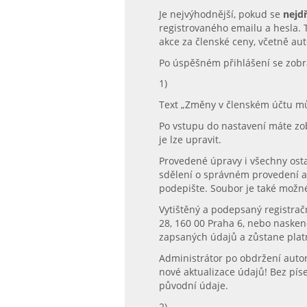
Je nejvýhodnější, pokud se
nejdř
registrovaného emailu a hesla.
akce za členské ceny, včetně au
Po úspěšném přihlášení se zobr
1)
Text „Změny v členském účtu m
Po vstupu do nastavení máte zob
je lze upravit.
Provedené úpravy i všechny ostat
sdělení o správném provedení a 
podepište. Soubor je také možné
Vytištěný a podepsaný registrač
28, 160 00 Praha 6, nebo naske
zapsaných údajů a zůstane plat
Administrátor po obdržení autor
nové aktualizace údajů! Bez pí
původní údaje.
2)