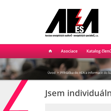
Asociace
Katalog člen
Úvod
>
Přihláška do AEA a informace do k
Jsem individuáln