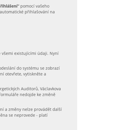
řihlášení“
pomocí vašeho
automatické přihlašování na
všemi existujícími údaji. Nyní
 odeslání do systému se zobrazí
 otevřete, vytiskněte a
rgetických Auditorů, Václavkova
 formuláře nedojde ke změně
ní a změny nelze provádět další
na se neprovede - platí