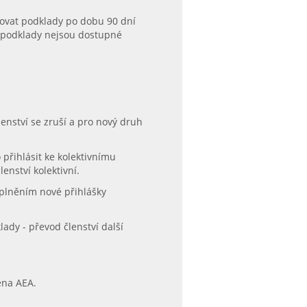
hovat podklady po dobu 90 dní
 a podklady nejsou dostupné
enství se zruší a pro nový druh
 přihlásit ke kolektivnímu
enství kolektivní.
yplněním nové přihlášky
lady - převod členství další
ena AEA.