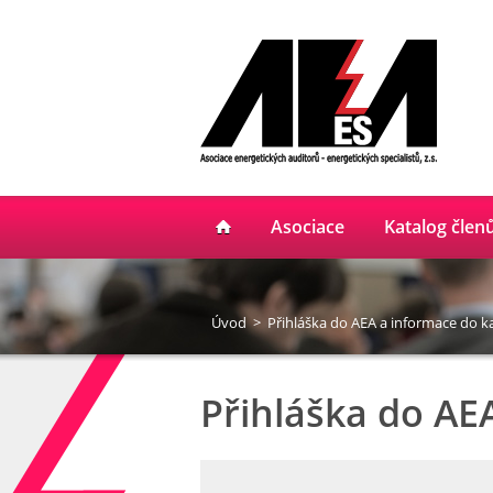
Asociace
Katalog člen
Úvod
>
Přihláška do AEA a informace do k
Přihláška do AE