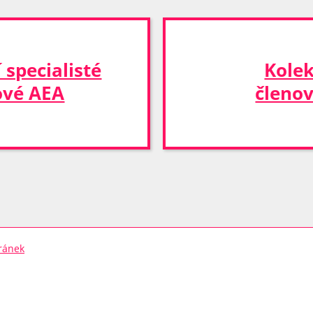
 specialisté
Kolek
ové AEA
členo
ránek