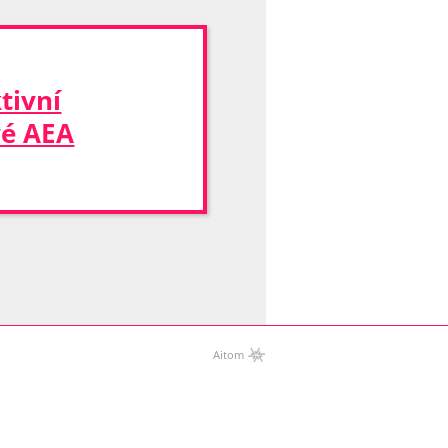
tivní
vé AEA
Aitom