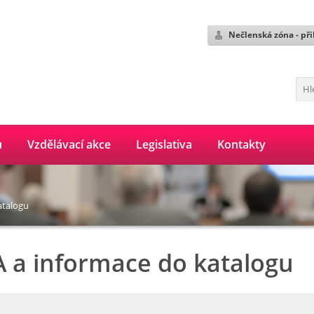
Nečlenská zóna - při
ů
Vzdělávací akce
Legislativa
Kontakty
atalogu
A a informace do katalogu