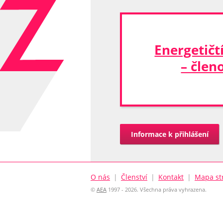
Energetičtí
– člen
Informace k přihlášení
O nás
|
Členství
|
Kontakt
|
Mapa st
©
AEA
1997 - 2026. Všechna práva vyhrazena.